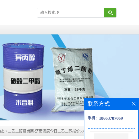
联系方式
手机：
18663787069
动态
>
二乙二醇经销商-济南澳辰今日二乙二醇报价5500，开始缓慢下行