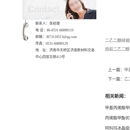
联系人：张经理
电 话：86-0531-66890119
邮箱：3073118513@qq.com
二乙二醇经销
传真：0531-66890129
目前二乙二醇
地 址：济南市天桥区济南新材料交易
中心四层北侧413号
上一篇：
甲
下一篇：
乙
相关新闻：
甲基丙烯酸甲
丙烯酸甲酯优
阿科玛冰晶级