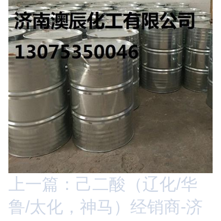
上一篇：己二酸（辽化/华
鲁/太化，神马）经销商-济