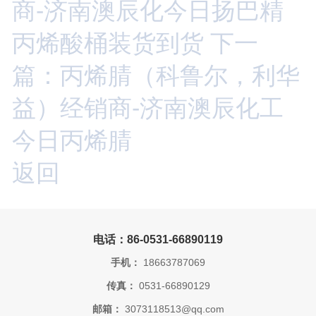
商-济南澳辰化今日扬巴精
丙烯酸桶装货到货
下一
篇：丙烯腈（科鲁尔，利华
益）经销商-济南澳辰化工
今日丙烯腈
返回
电话：86-0531-66890119
手机：
18663787069
传真：
0531-66890129
邮箱：
3073118513@qq.com