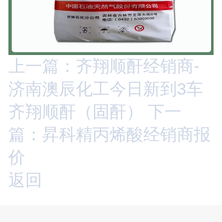
上一篇：齐翔顺酐经销商-
济南澳辰化工今日新到3车
齐翔顺酐（固酐）
下一
篇：昇科精丙烯酸经销商报
价
返回