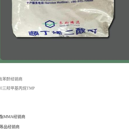
信苯酐经销商
川三羟甲基丙烷TMP
酯MMA经销商
等品经销商