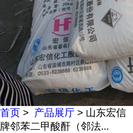
首页
>
产品展厅
> 山东宏信
牌邻苯二甲酸酐（邻法...