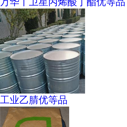
万华丨卫星丙烯酸丁酯优等品
工业乙腈优等品