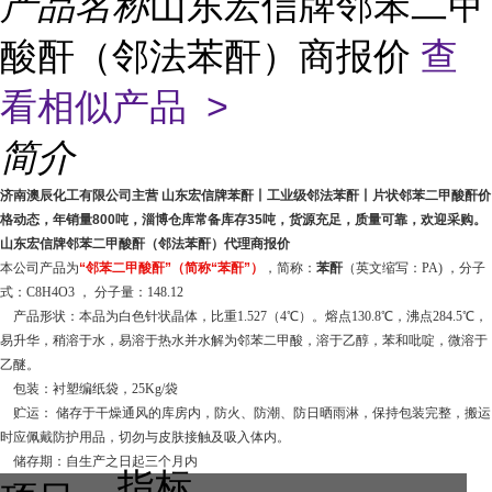
产品名称
山东宏信牌邻苯二甲
酸酐（邻法苯酐）商报价
查
看相似产品 >
简介
济南澳辰化工有限公司主营 山东宏信牌苯酐丨工业级邻法苯酐丨片状邻苯二甲酸酐价
格动态
，年销量800吨，淄博仓库常备库存35吨，货源充足，质量可靠，欢迎采购。
山东宏信牌邻苯二甲酸酐（邻法苯酐）代理商报价
本公司产品为
“邻苯二甲酸酐”（简称“苯酐”）
，简称：
苯酐
（英文缩写：PA) ，分子
式：C8H4O3 ， 分子量：148.12
产品形状：本品为白色针状晶体，比重1.527（4℃）。熔点130.8℃，沸点284.5℃，
易升华，稍溶于水，易溶于热水并水解为邻苯二甲酸，溶于乙醇，苯和吡啶，微溶于
乙醚。
包装：衬塑编纸袋，25Kg/袋
贮运： 储存于干燥通风的库房内，防火、防潮、防日晒雨淋，保持包装完整，搬运
时应佩戴防护用品，切勿与皮肤接触及吸入体内。
储存期：自生产之日起三个月内
指标