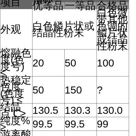
项目
优等品
一等品
合格品
白色微
带其他
白色鳞片状或
色调的
外观
结晶性粉末
鳞片状
或结晶
性粉末
熔融色
度(色
20
50
100
度号)
≤
热稳定
色度
50
150
?
(色度
号) ≤
结晶
130.5
130.3
130.0
点℃≥
纯度%
99.5
99.5
99
≥
游离酸