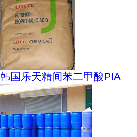
韩国乐天精间苯二甲酸PIA