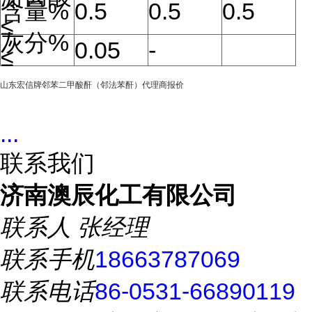
含量%
0.5
0.5
0.5
≤
灰分%
0.05
-
≤
山东宏信牌邻苯二甲酸酐（邻法苯酐）代理商报价
...
联系我们
济南澳辰化工有限公司
联系人
张经理
联系手机
18663787069
联系电话
86-0531-66890119