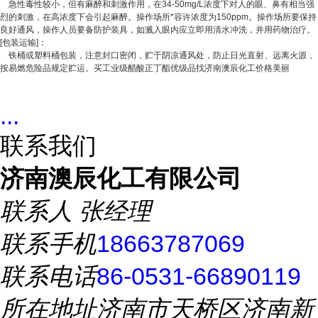
急性毒性较小，但有麻醉和刺激作用，在34-50mg/L浓度下对人的眼、鼻有相当强
烈的刺激，在高浓度下会引起麻醉。操作场所*容许浓度为150ppm。操作场所要保持
良好通风，操作人员要备防护装具，如溅入眼内应立即用清水冲洗，并用药物治疗。
[包装运输]：
铁桶或塑料桶包装，注意封口密闭，贮于阴凉通风处，防止日光直射、远离火源，
按易燃危险品规定贮运。买工业级醋酸正丁酯优级品找济南澳辰化工价格美丽
...
联系我们
济南澳辰化工有限公司
联系人
张经理
联系手机
18663787069
联系电话
86-0531-66890119
所在地址
济南市天桥区济南新