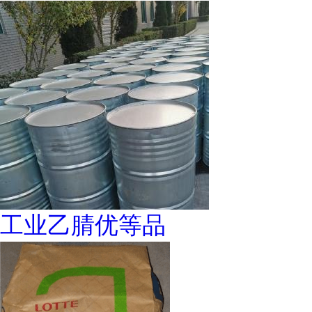
工业乙腈优等品