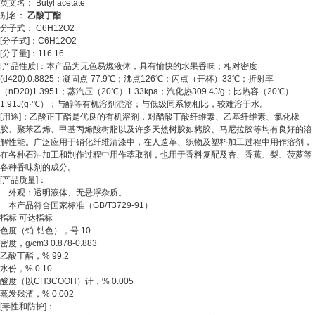
英文名： Butyl acetate
别名：
乙酸丁酯
分子式： C6H12O2
[分子式]：C6H12O2
[分子量]：116.16
[产品性质]：本产品为无色易燃液体，具有愉快的水果香味；相对密度
(d420):0.8825；凝固点-77.9℃；沸点126℃；闪点（开杯）33℃；折射率
（nD20)1.3951；蒸汽压（20℃）1.33kpa；汽化热309.4J/g；比热容（20℃）
1.91J(g·℃）；与醇等有机溶剂混溶；与低级同系物相比，较难溶于水。
[用途]：乙酸正丁酯是优良的有机溶剂，对醋酸丁酸纤维素、乙基纤维素、氯化橡
胶、聚苯乙烯、甲基丙烯酸树脂以及许多天然树胶如栲胶、马尼拉胶等均有良好的溶
解性能。广泛应用于硝化纤维清漆中，在人造革、织物及塑料加工过程中用作溶剂，
在各种石油加工和制作过程中用作萃取剂，也用于香料复配及杏、香蕉、梨、菠萝等
各种香味剂的成分。
[产品质量]：
外观：透明液体、无悬浮杂质。
本产品符合国家标准（GB/T3729-91）
指标 可达指标
色度（铂-钴色），号 10
密度，g/cm3 0.878-0.883
乙酸丁酯，% 99.2
水份，% 0.10
酸度（以CH3COOH）计，% 0.005
蒸发残渣，% 0.002
[毒性和防护]：