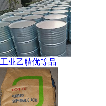
工业乙腈优等品