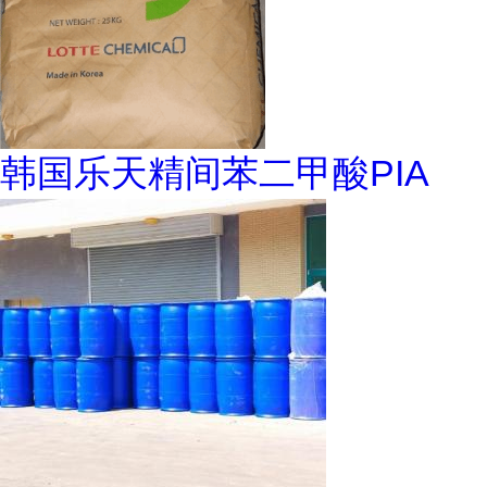
韩国乐天精间苯二甲酸PIA