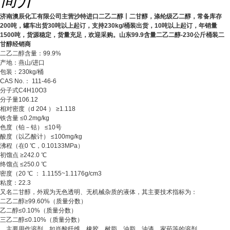
济南澳辰化工有限公司主营沙特进口二乙二醇丨二甘醇，涤纶级乙二醇，常备库存
200吨，罐车出货30吨以上起订，支持230kg/桶装出货，10吨以上起订，年销量
1500吨，货源稳定，货量充足，欢迎采购。山东99.9含量二乙二醇-230公斤桶装二
甘醇经销商
二乙二醇含量：99.9%
产地：燕山/进口
包装：230kg/桶
CAS No.： 111-46-6
分子式C4H10O3
分子量106.12
相对密度（d 204 ） ≥1.118
铁含量 ≤0.2mg/kg
色度（铂－钴） ≤10号
酸度（以乙酸计） ≤100mg/kg
沸程（在0 ℃，0.10133MPa）
初馏点 ≥242.0 ℃
终馏点 ≤250.0 ℃
密度（20 ℃ ： 1.1155~1.1176g/cm3
粘度：22.3
又名二甘醇，外观为无色透明、无机械杂质的液体，其主要技术指标为：
二乙二醇≥99.60%（质量分数）
乙二醇≤0.10%（质量分数）
三乙二醇≤0.10%（质量分数）
主要用作溶剂，如肖酸纤维、橡胶、树脂、油脂、油漆、家药等的溶剂，