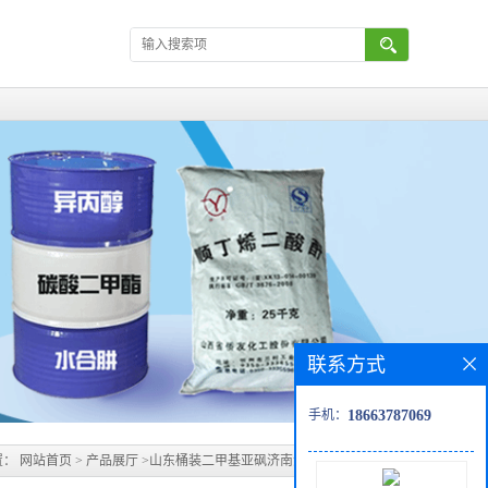
联系方式
手机：
18663787069
置：
网站首页
>
产品展厅
>
山东桶装二甲基亚砜济南澳辰化工优势出售