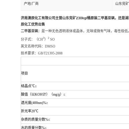
产地/厂商
山东兖矿
济南澳辰化工有限公司主营山东兖矿230kg/桶原装二甲基亚砜，还是
辰化工优势出售
二甲基亚砜：
是一种无色透明液体或晶体，无味或微有气味，毒性极低
3
2
分子式：（CH
）
SO
英文名称代码：DMSO
技术要求：GB/T21395-2008
项目
结晶点℃≥
酸值（以KOH计）（mg/g）≤
透光度(400nm)%≥
折光率20℃
杂质的质量分数%≤
水的质量分数%≤