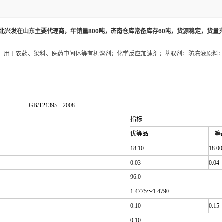
湖北兴发在山东主要代理商，年销量800吨，济南仓库
常备库存60吨，货源稳定，货量
。用于农药、染料、医药中间体等有机溶剂；化学反应加速剂；萃取剂；防冻液原料
GB/T21395－2008
指标
优等品
一等
18.10
18.00
0.03
0.04
96.0
1.4775～1.4790
0.10
0.15
0.10