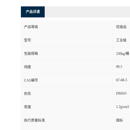
产品详请
产品等级
优级品
型号
工业级
包装规格
230kg/桶
99.5
纯度
67-68-5
CAS编号
DMSO
别名
1.2g/cm3
密度
执行质量标准
国标