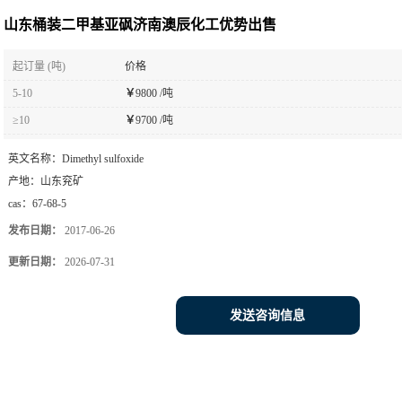
山东桶装二甲基亚砜济南澳辰化工优势出售
起订量 (吨)
价格
5-10
￥
9800 /吨
≥10
￥
9700 /吨
英文名称：
Dimethyl sulfoxide
产地：
山东兖矿
cas：
67-68-5
发布日期：
2017-06-26
更新日期：
2026-07-31
发送咨询信息