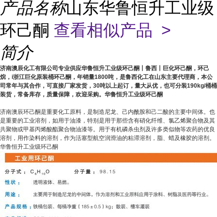
产品名称
山东华鲁恒升工业级
环己酮
查看相似产品 >
简介
济南澳辰化工有限公司专业供应华鲁恒升工业级环己酮丨鲁西丨巨化环己酮，环己
烷，i浙江巨化原装桶环己酮，年销量1800吨，是鲁西化工在山东主要代理商，本公
司常年与其合作，可直接厂家发货，30吨以上起订，量大从优，也可分装190kg/桶桶
装货，常备库存，质量保障，欢迎采购。华鲁恒升工业级环己酮
济南澳辰环己酮是重要化工原料，是制造尼龙、己内酰胺和己二酸的主要中间体。也
是重要的工业溶剂，如用于油漆，特别是用于那些含有硝化纤维、氯乙烯聚合物及其
共聚物或甲基丙烯酸酯聚合物油漆等。用于有机磷杀虫剂及许多类似物等农药的优良
溶剂，用作染料的溶剂，作为活塞型航空润滑油的粘滞溶剂，脂、蜡及橡胶的溶剂。
华鲁恒升工业级环己酮