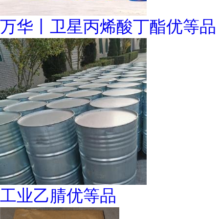
万华丨卫星丙烯酸丁酯优等品
工业乙腈优等品