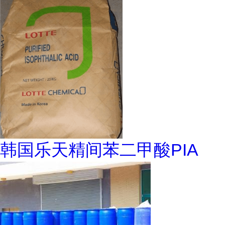
韩国乐天精间苯二甲酸PIA