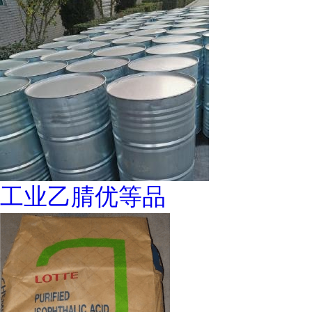
工业乙腈优等品