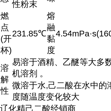
性粉末
燃
熔
点
融
231.85℃
4.54mPa·s(16
(开
黏
杯)
度
易溶于酒精、乙醚等大多
溶
机溶剂 。
解
微溶于水,己二酸在水中的
性
度随温度变化较大
辽化精己二酸经销商