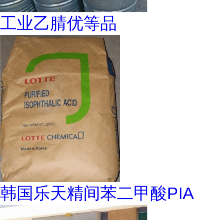
工业乙腈优等品
韩国乐天精间苯二甲酸PIA