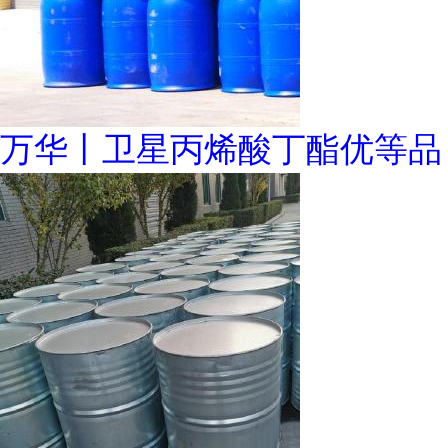
万华丨卫星丙烯酸丁酯优等品