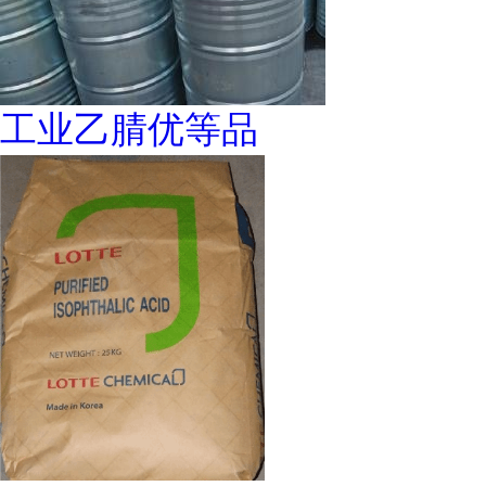
工业乙腈优等品