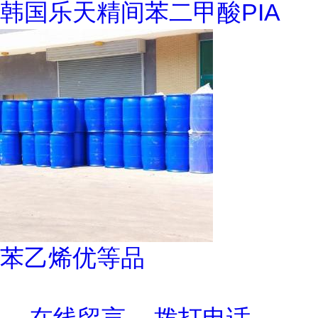
韩国乐天精间苯二甲酸PIA
苯乙烯优等品