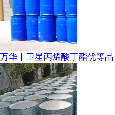
万华丨卫星丙烯酸丁酯优等品