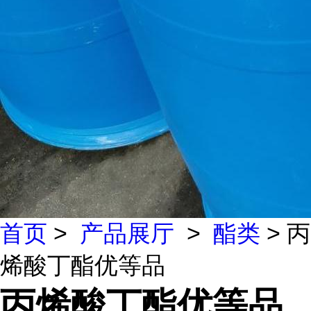
首页
>
产品展厅
>
酯类
> 丙
烯酸丁酯优等品
丙烯酸丁酯优等品