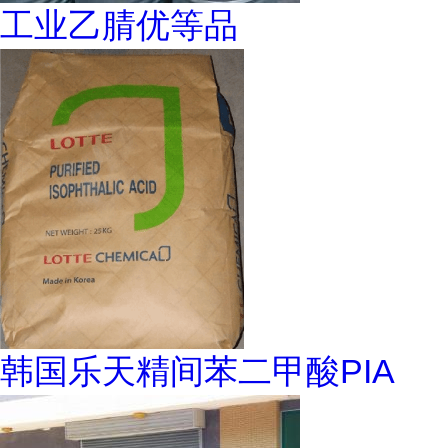
工业乙腈优等品
韩国乐天精间苯二甲酸PIA