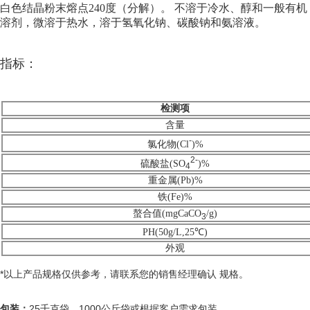
白色结晶粉末熔点240度（分解）。 不溶于冷水、醇和一般有机
溶剂，微溶于热水，溶于氢氧化钠、碳酸钠和氨溶液。
指标：
检测项
含量
-
氯化物(Cl
)%
2-
硫酸盐(SO
)%
4
重金属(Pb)%
铁(Fe)%
螯合值(mgCaCO
/g)
3
PH(50g/L,25℃)
外观
*
以上产品规格仅供参考，请联系您的销售经理确认 规格。
包装：
25千克袋、1000公斤袋或根据客户需求包装。