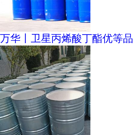
万华丨卫星丙烯酸丁酯优等品