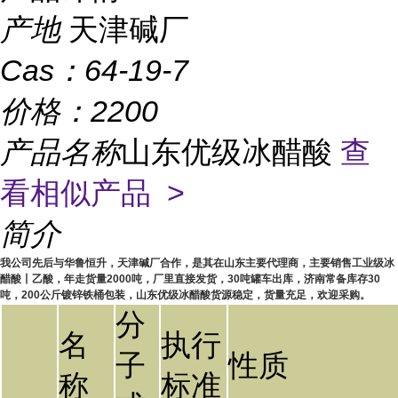
产地
天津碱厂
Cas：
64-19-7
价格：
2200
产品名称
山东优级冰醋酸
查
看相似产品 >
简介
我公司先后与华鲁恒升，天津碱厂合作，是其在山东主要代理商，主要销售工业级冰
醋酸丨乙酸，年走货量2000吨，厂里直接发货，30吨罐车出库，济南常备库存30
吨，200公斤镀锌铁桶包装，山东优级冰醋酸货源稳定，货量充足，欢迎采购。
分
名
执行
子
性质
称
标准