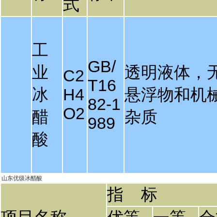
式
工
GB/
业
透明液体，
C2
T16
冰
H4
悬浮物和机
82-1
O2
醋
杂质
989
酸
山东优级冰醋酸
指 标