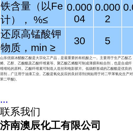
铁含量（以Fe
0.000
0.000
0
04
2
计）， %≤
还原高锰酸钾
30
5
物质，min ≥
山东优级冰醋酸乙酸是大宗化工产品，是最重要的有机酸之一。主要用于生产乙酸乙
烯、乙酐、乙酸酯及乙酸纤维素等。聚乙酸乙烯酯可制成薄膜和粘合剂，也是合成纤
维维纶的原料。乙酸纤维素可制造人造丝和电影胶片。低级醇形成的乙酸酯是优良的
溶剂，广泛用于油漆工业。乙酸是氧化反应的良好溶剂(例如用于对二甲苯氧化生产对
苯二甲酸)。
...
联系我们
济南澳辰化工有限公司