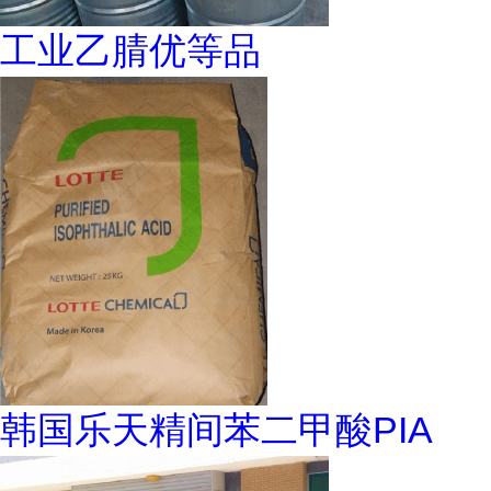
工业乙腈优等品
韩国乐天精间苯二甲酸PIA