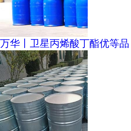
万华丨卫星丙烯酸丁酯优等品