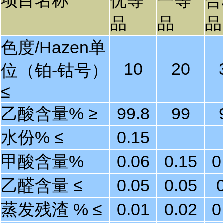
项目名称
优等
一等
合
品
品
品
色度/Hazen单
10
20
位（铂-钴号）
≤
乙酸含量% ≥
99.8
99
水份% ≤
0.15
甲酸含量%
0.06
0.15
0
乙醛含量 ≤
0.05
0.05
蒸发残渣 % ≤
0.01
0.02
0