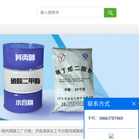
联系方式
手机：
18663787069
>
精丙烯酸工厂行情：济南澳辰化工今日精丙烯酸报价8300，现货充足