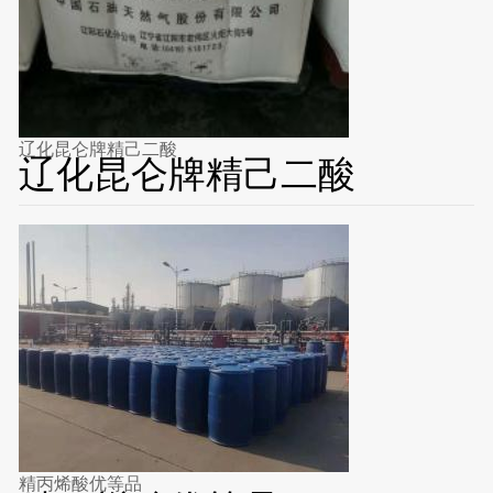
辽化昆仑牌精己二酸
辽化昆仑牌精己二酸
精丙烯酸优等品