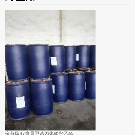
金燕牌97含量甲基丙烯酸羟乙酯