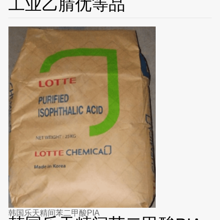
工业乙腈优等品
韩国乐天精间苯二甲酸PIA