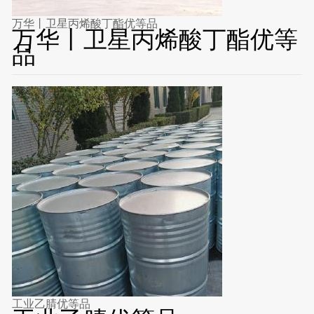
万华丨卫星丙烯酸丁酯优等品
万华丨卫星丙烯酸丁酯优等
品
工业乙腈优等品