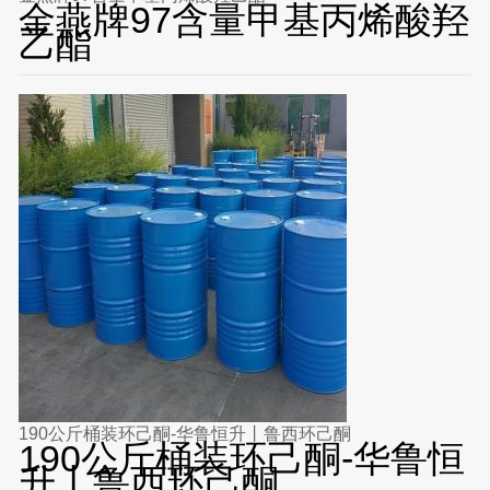
金燕牌97含量甲基丙烯酸羟
乙酯
190公斤桶装环己酮-华鲁恒升丨鲁西环己酮
190公斤桶装环己酮-华鲁恒
升丨鲁西环己酮