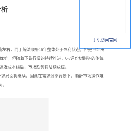
分析
手机访问官网
吨左右，而丁烷法顺酐16年整体处于盈利状态，但是已经由
格优势，但随着下跌行情的持续推进，6-7月份树脂链的传统
逼近成本线后，市场跌势将陆续放缓。
求局面将继续，因此在需求淡季背景下，顺酐市场操作难
间。