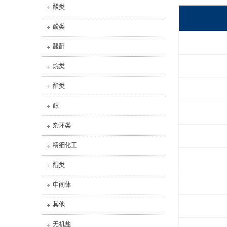
酸类
酚类
酸酐
烷类
酯类
醇
杂环类
精细化工
醌类
中间体
其他
无机盐