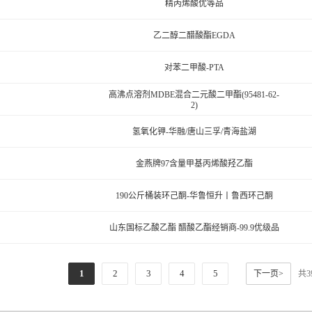
精丙烯酸优等品
乙二醇二醋酸酯EGDA
对苯二甲酸-PTA
高沸点溶剂MDBE混合二元酸二甲酯(95481-62-
2)
氢氧化钾-华融/唐山三孚/青海盐湖
金燕牌97含量甲基丙烯酸羟乙酯
190公斤桶装环己酮-华鲁恒升丨鲁西环己酮
山东国标乙酸乙酯 醋酸乙酯经销商-99.9优级品
1
2
3
4
5
下一页>
共