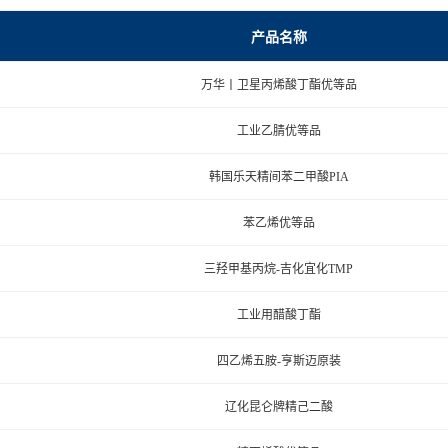
产品名称
万华丨卫星丙烯酸丁酯优等品
工业乙腈优等品
韩国乐天精间苯二甲酸PIA
苯乙烯优等品
三羟甲基丙烷-吉化宜化TMP
工业用醋酸丁酯
四乙烯五胺-亨斯迈原装
辽化昆仑牌精己二酸