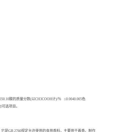
质量分数(以CH3COOH计)/％ ≤0.0040.005色
味a为可选项目。
GB 2760规定允许使用的食用香料，主要用于着香、制作