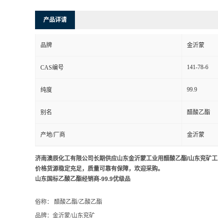
产品详请
品牌
金沂蒙
141-78-6
CAS编号
99.9
纯度
别名
醋酸乙酯
产地/厂商
金沂蒙
济南澳辰化工有限公司长期供应
山东金沂蒙工业用醋酸乙酯/山东兖矿工
价格货源稳定充足，质量可靠有保障，欢迎采购。
山东国标乙酸乙酯经销商-99.9优级品
俗称： 醋酸乙酯/乙酸乙酯
品牌：金沂蒙/山东兖矿