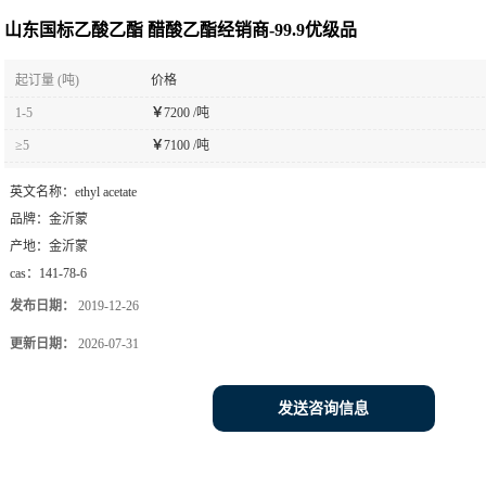
山东国标乙酸乙酯 醋酸乙酯经销商-99.9优级品
起订量 (吨)
价格
1-5
￥
7200 /吨
≥5
￥
7100 /吨
英文名称：
ethyl acetate
品牌：
金沂蒙
产地：
金沂蒙
cas：
141-78-6
发布日期：
2019-12-26
更新日期：
2026-07-31
发送咨询信息