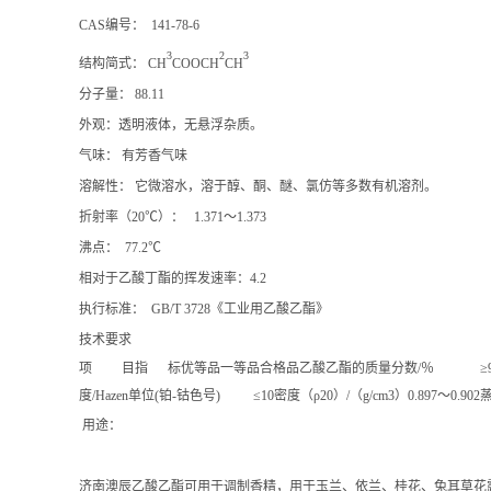
CAS编号： 141-78-6
3
2
3
结构简式： CH
COOCH
CH
分子量： 88.11
外观：透明液体，无悬浮杂质。
气味： 有芳香气味
溶解性： 它微溶水，溶于醇、酮、醚、氯仿等多数有机溶剂。
折射率（20℃）： 1.371～1.373
沸点： 77.2℃
相对于乙酸丁酯的挥发速率：4.2
执行标准： GB/T 3728《工业用乙酸乙酯》
技术要求
项 目指 标优等品一等品合格品乙酸乙酯的质量分数/％ ≥99.799.599
度/Hazen单位(铂-钴色号) ≤10密度（ρ20）/（g/cm3）0.897
用途：
济南澳辰乙酸乙酯可用于调制香精，用于玉兰、依兰、桂花、兔耳草花露