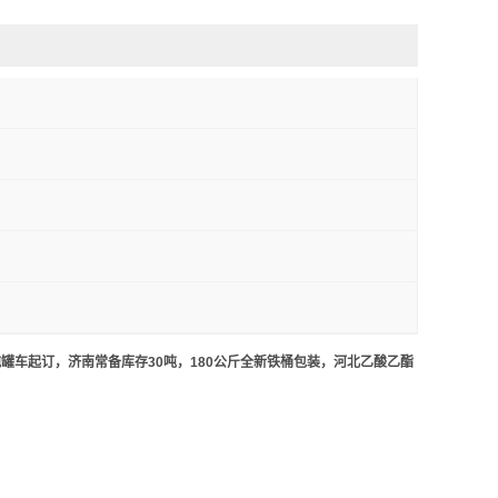
罐车起订，济南常备库存30吨，180公斤全新铁桶包装，河北乙酸乙酯