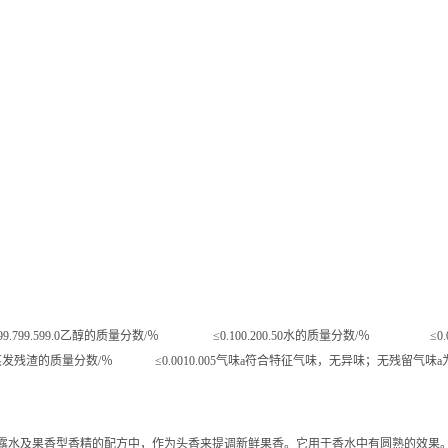
.0乙醇的质量分数/％ ≤0.100.200.50水的质量分数/％ ≤0.050.10酸的
～0.902蒸发残渣的质量分数/％ ≤0.0010.005气味a符合特征气味，无异味；无残留气
水及果香型香精的配方中，作为头香来提调新鲜果香。它用于香水中有圆熟的效果。它是