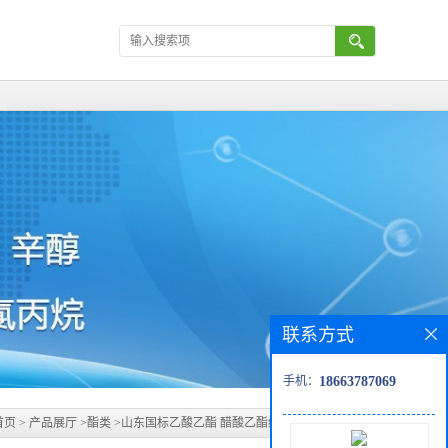
联系方式
手机：
18663787069
首页
>
产品展厅
>
酯类
>
山东国标乙酸乙酯 醋酸乙酯经销商-99.9优级品