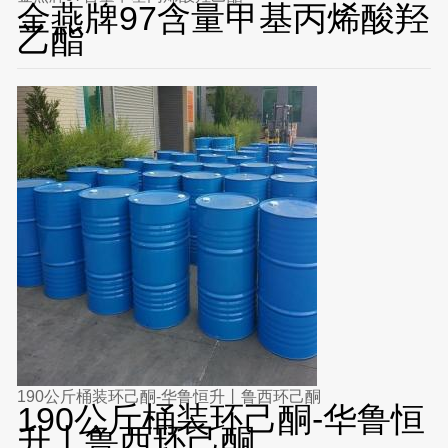
金燕牌97含量甲基丙烯酸羟
乙酯
190公斤桶装环己酮-华鲁恒升丨鲁西环己酮
190公斤桶装环己酮-华鲁恒
升丨鲁西环己酮