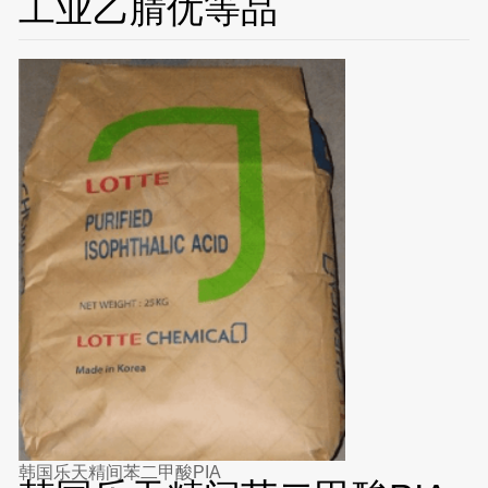
工业乙腈优等品
韩国乐天精间苯二甲酸PIA