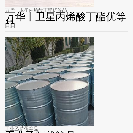
万华丨卫星丙烯酸丁酯优等品
万华丨卫星丙烯酸丁酯优等
品
工业乙腈优等品