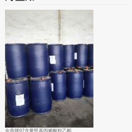
金燕牌97含量甲基丙烯酸羟乙酯