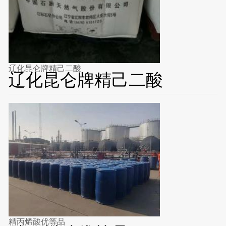
辽化昆仑牌精己二酸
辽化昆仑牌精己二酸
精丙烯酸优等品