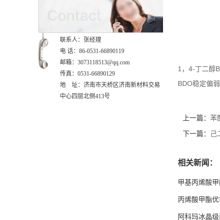
联系人：张经理
电 话：86-0531-66890119
邮箱：3073118513@qq.com
1，4-丁二
传真：0531-66890129
BDO稳定偏
地 址：济南市天桥区济南新材料交易
中心四层北侧413号
上一篇：
苯
下一篇：
己
相关新闻：
甲基丙烯酸甲
丙烯酸甲酯优
阿科玛冰晶级