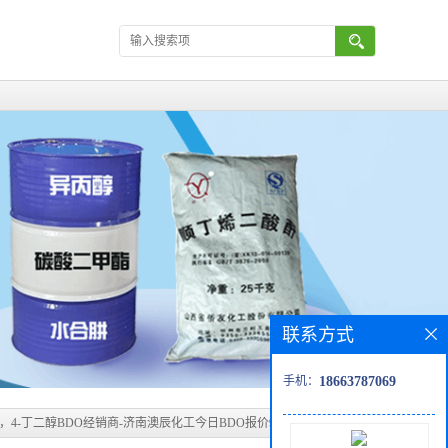
联系方式
手机：
18663787069
1，4-丁二醇BDO经销商-济南澳辰化工今日BDO报价9600，桶装货为主