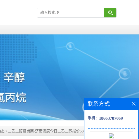
联系方式
手机：
18663787069
动态
>
二乙二醇经销商-济南澳辰今日二乙二醇报价5500，开始缓慢下行