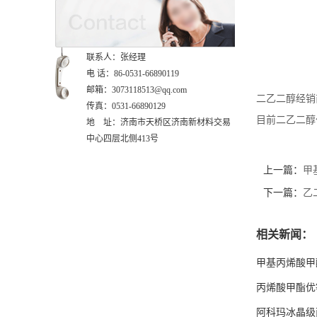
联系人：张经理
电 话：86-0531-66890119
邮箱：3073118513@qq.com
二乙二醇经销
传真：0531-66890129
目前二乙二醇
地 址：济南市天桥区济南新材料交易
中心四层北侧413号
上一篇：
甲
下一篇：
乙
相关新闻：
甲基丙烯酸甲
丙烯酸甲酯优
阿科玛冰晶级