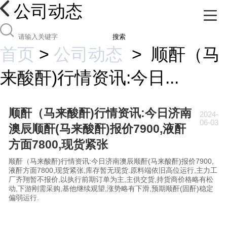
公司动态
搜索
首页
>
公司动态
>
顺酐（马
来酸酐)行情资讯:今日...
顺酐（马来酸酐)行情资讯:今日济南
2024-
06-03
澳辰顺酐(马来酸酐)报价7900,液酐
方面7800,现货紧张
顺酐（马来酸酐)行情资讯:今日济南澳辰顺酐(马来酸酐)报价7900,
液酐方面7800,现货紧张,库存暂无现货.原料端依旧高位运行,主力工
厂齐翔暂不报价,以执行前期订单为主,主供交货,持货商价格略有松
动,下游刚需采购,基他继续观望,涨势略有下滑,预期顺酐(固酐)稳定
偏弱运行.