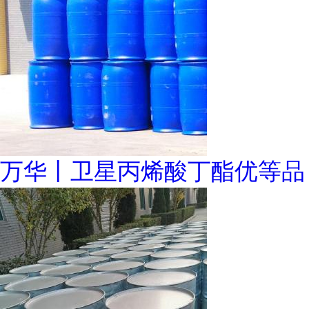
万华丨卫星丙烯酸丁酯优等品