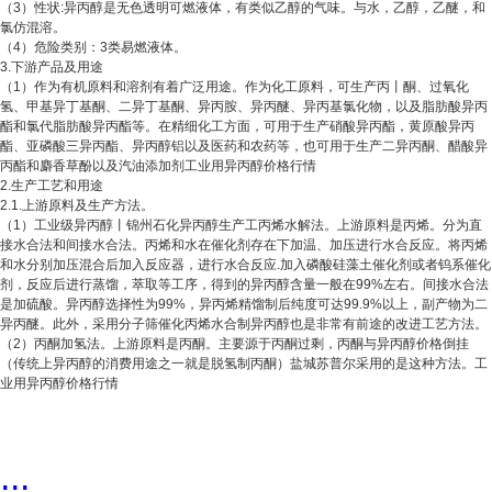
（3）性状:异丙醇是无色透明可燃液体，有类似乙醇的气味。与水，乙醇，乙醚，和
氯仿混溶。
（4）危险类别：3类易燃液体。
3.下游产品及用途
（1）作为有机原料和溶剂有着广泛用途。作为化工原料，可生产丙丨酮、过氧化
氢、甲基异丁基酮、二异丁基酮、异丙胺、异丙醚、异丙基氯化物，以及脂肪酸异丙
酯和氯代脂肪酸异丙酯等。在精细化工方面，可用于生产硝酸异丙酯，黄原酸异丙
酯、亚磷酸三异丙酯、异丙醇铝以及医药和农药等，也可用于生产二异丙酮、醋酸异
丙酯和麝香草酚以及汽油添加剂工业用异丙醇价格行情
2.生产工艺和用途
2.1.上游原料及生产方法。
（1）工业级异丙醇丨锦州石化异丙醇生产工丙烯水解法。上游原料是丙烯。分为直
接水合法和间接水合法。丙烯和水在催化剂存在下加温、加压进行水合反应。将丙烯
和水分别加压混合后加入反应器，进行水合反应.加入磷酸硅藻土催化剂或者钨系催化
剂，反应后进行蒸馏，萃取等工序，得到的异丙醇含量一般在99%左右。间接水合法
是加硫酸。异丙醇选择性为99%，异丙烯精馏制后纯度可达99.9%以上，副产物为二
异丙醚。此外，采用分子筛催化丙烯水合制异丙醇也是非常有前途的改进工艺方法。
（2）丙酮加氢法。上游原料是丙酮。主要源于丙酮过剩，丙酮与异丙醇价格倒挂
（传统上异丙醇的消费用途之一就是脱氢制丙酮）盐城苏普尔采用的是这种方法。工
业用异丙醇价格行情
...