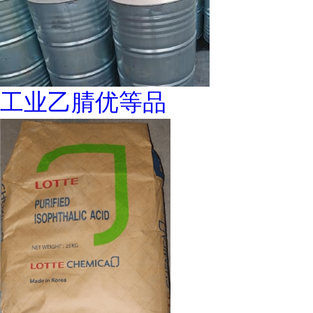
工业乙腈优等品