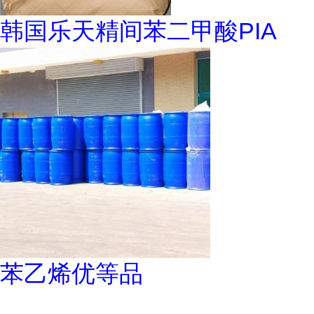
韩国乐天精间苯二甲酸PIA
苯乙烯优等品