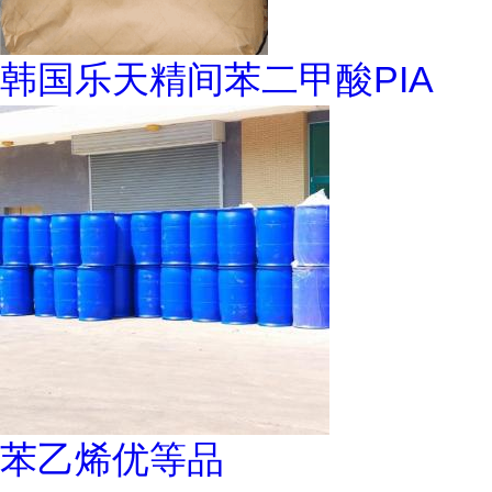
韩国乐天精间苯二甲酸PIA
苯乙烯优等品