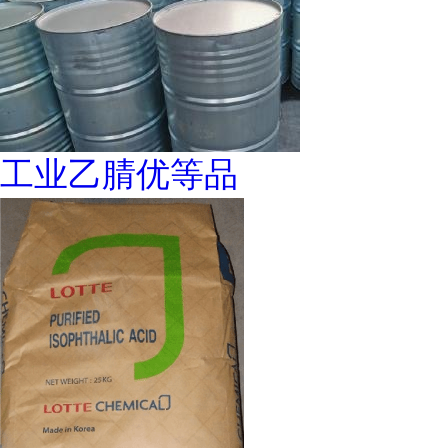
工业乙腈优等品