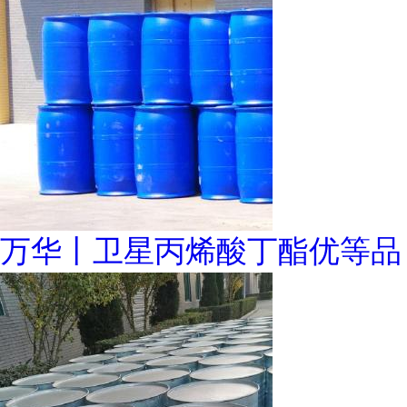
万华丨卫星丙烯酸丁酯优等品