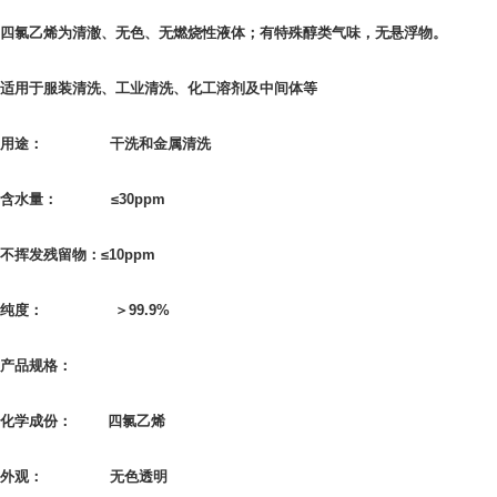
四氯乙烯为清澈、无色、无燃烧性液体；有特殊醇类气味，无悬浮物。
适用于服装清洗、工业清洗、化工溶剂及中间体等
用途： 干洗和金属清洗
含水量： ≤30ppm
不挥发残留物：≤10ppm
纯度： ＞99.9%
产品规格：
化学成份： 四氯乙烯
外观： 无色透明