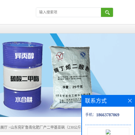
联系方式
手机：
18663787069
品展厅
>
山东兖矿鲁南化肥厂产二甲基亚砜（230公斤原装货）价格行情