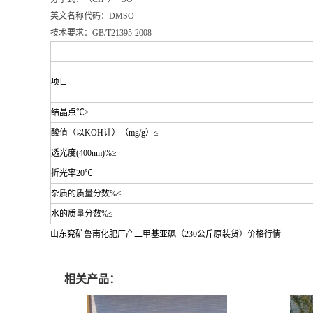
英文名称代码：DMSO
技术要求：GB/T21395-2008
项目
结晶点℃≥
酸值（以KOH计）（mg/g）≤
透光度(400nm)%≥
折光率20℃
杂质的质量分数%≤
水的质量分数%≤
山东兖矿鲁南化肥厂产二甲基亚砜（230公斤原装货）价格行情
相关产品：