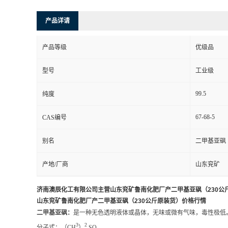
产品详请
产品等级
优级品
型号
工业级
99.5
纯度
67-68-5
CAS编号
别名
二甲基亚砜
产地/厂商
山东兖矿
济南澳辰化工有限公司主营山东兖矿鲁南化肥厂产二甲基亚砜（230公
山东兖矿鲁南化肥厂产二甲基亚砜（230公斤原装货）价格行情
二甲基亚砜：
是一种无色透明液体或晶体，无味或微有气味，毒性极低
3
2
分子式：（CH
）
SO