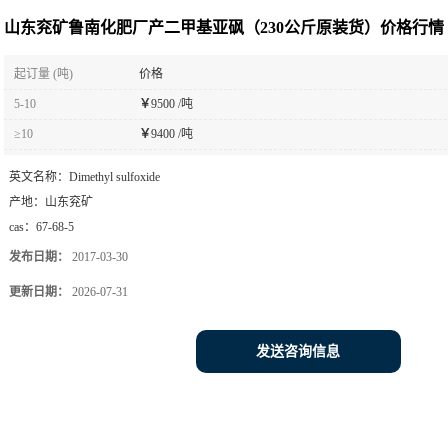
山东兖矿鲁南化肥厂产二甲基亚砜（230公斤原装货）价格行情
起订量 (吨)
价格
5-10
￥
9500 /吨
≥10
￥
9400 /吨
英文名称：
Dimethyl sulfoxide
产地：
山东兖矿
cas：
67-68-5
发布日期：
2017-03-30
更新日期：
2026-07-31
发送咨询信息