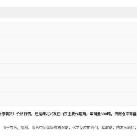
斤原装货）价格行情，还是湖北兴发在山东主要代理商，年销量800吨，济南仓库
常备
。用于农药、染料、医药中间体等有机溶剂；化学反应加速剂；萃取剂；防冻液原料；