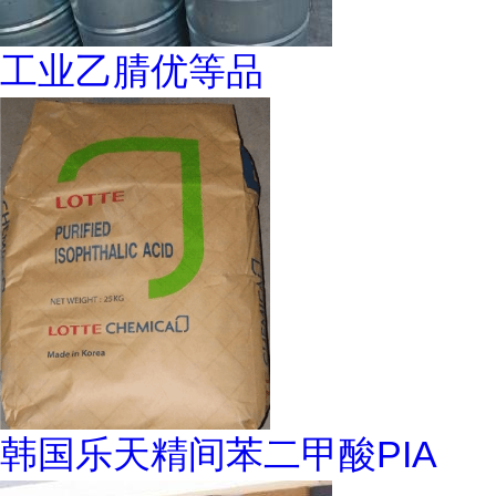
工业乙腈优等品
韩国乐天精间苯二甲酸PIA