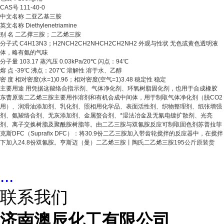
CAS号 111-40-0
中文名称 二亚乙基三胺
英文名称 Diethylenetriamine
别 名 二乙撑三胺；二乙烯三胺
分子式 C4H13N3；H2NCH2CH2NHCH2CH2NH2 外观与性状 无色或黄色透明液
体，略有氨的气味
分子量 103.17 蒸汽压 0.03kPa/20℃ 闪点：94℃
熔 点 -39℃ 沸点：207℃ 溶解性 溶于水、乙醇
密 度 相对密度(水=1)0.96；相对密度(空气=1)3.48 稳定性 稳定
主要用途 用凭据这羧络合指示剂、气体净化剂、环氧树脂固化剂，也用于合成橡胶
东曹原装二乙烯三胺
主要用作溶剂和有机合成中间体，用于制取气体净化剂（脱CO2
用）、润滑油添加剂、乳化剂、照相用化学品、表面活性剂、织物整理剂、纸张增强
剂、氨羧络合剂、无灰添加剂、金属螯合剂、*湿法冶金及无氰电镀扩散剂、光亮
剂、离子交换树脂及聚酰胺树脂等。由二乙三胺与双氰胺反应可制取固色剂苏普拉菲
克斯DFC（Suprafix DFC）：将30.9份二乙三胺加入带齿轮搅拌的反应器中，在搅拌
下加入24.8份双氰胺。亨斯迈（曼）二乙烯三胺丨陶氏二乙烯三胺195公斤原装货
...
联系我们
济南澳辰化工有限公司