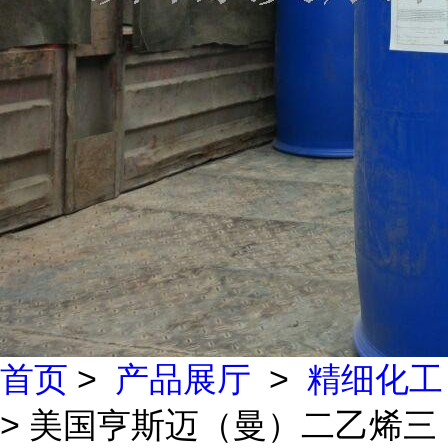
首页
>
产品展厅
>
精细化工
> 美国亨斯迈（曼）二乙烯三