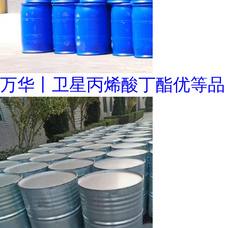
万华丨卫星丙烯酸丁酯优等品