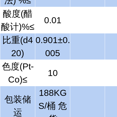
法) %≤
酸度(醋
0.01
酸计)%≤
比重(d4
0.901±0.
20
)
005
色度(Pt-
10
Co)≤
188KG
包装储
S/桶 危
运