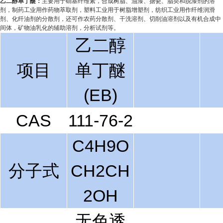
乙二醇单丁醚：
主要用于硝基纤维素，合成树脂、油漆、搪瓷、脂类和脱漆剂的溶
剂，制药工业用作药物萃取剂，塑料工业用于树脂增塑剂，纺织工业用作纤维润滑
剂、化纤油剂的分散剂，还可作农药分散剂、干洗溶剂、切削油溶剂以及有机合成中
间体，矿物油乳化的辅助溶剂，分析试剂等。
乙二醇
项目
单丁醚
(EB)
CAS
111-76-2
C
4
H
9
O
分子式
CH
2
CH
2
OH
无色透