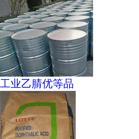
工业乙腈优等品