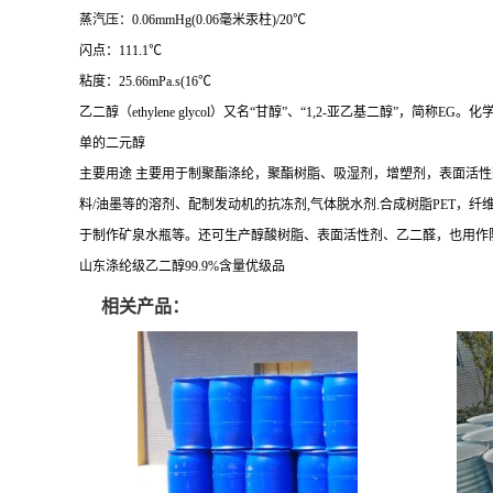
蒸汽压：0.06mmHg(0.06毫米汞柱)/20℃
闪点：111.1℃
粘度：25.66mPa.s(16℃
乙二醇（ethylene glycol）又名“甘醇”、“1,2-亚乙基二醇”，简称EG。
单的二元醇
主要用途 主要用于制聚酯涤纶，聚酯树脂、吸湿剂，增塑剂，表面活性
料/油墨等的溶剂、配制发动机的抗冻剂,气体脱水剂.合成树脂PET，纤维
于制作矿泉水瓶等。还可生产醇酸树脂、表面活性剂、乙二醛，也用作
山东涤纶级乙二醇99.9%含量优级品
相关产品：