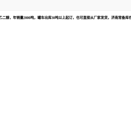
醇，年销量2000吨，罐车出库30吨以上起订，也可直接从厂家发货，济南常备库存1