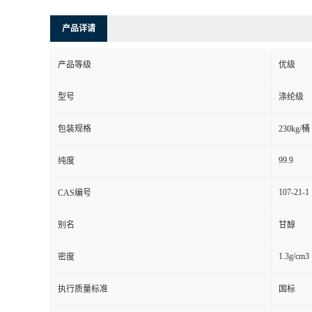
产品详请
产品等级
优级
型号
涤纶级
包装规格
230kg/桶
99.9
纯度
107-21-1
CAS编号
别名
甘醇
1.3g/cm3
密度
执行质量标准
国标