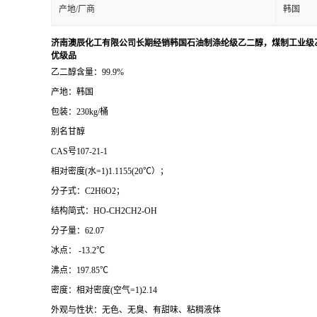
产地/厂商
韩国
济南澳辰化工有限公司长期经销韩国石油制涤纶级乙二醇，煤制工业级乙二
优级品
乙二醇含量：99.9%
产地：韩国
包装：230kg/桶
别名甘醇
CAS号107-21-1
相对密度(水=1)1.1155(20℃）；
分子式：C2H6O2；
结构简式：HO-CH2CH2-OH
分子量：62.07
冰点： -13.2℃
沸点：197.85℃
密度：相对密度(空气=1)2.14
外观与性状：无色、无臭、有甜味、粘稠液体