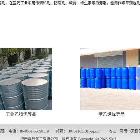
的溶剂。在医药工业中用作调和剂、防腐剂、软膏、维生素等的溶剂。也用作烟草润湿剂
工业乙腈优等品
苯乙烯优等品
经理
电话：86-0531-66890119
邮箱：
3073118513@qq.com
地址：济南市天桥
济南澳辰化工有限公司
版权所有 Copyright (©) 2026
XML