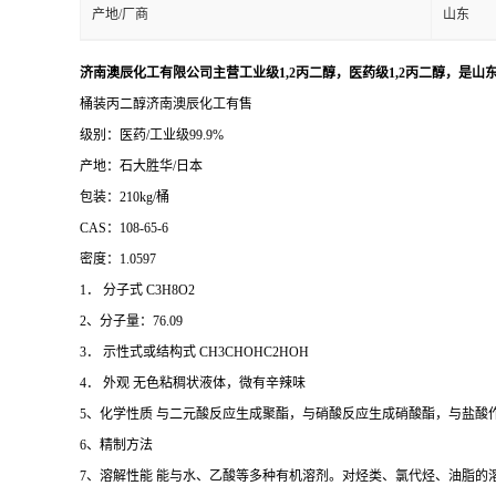
产地/厂商
山东
济南澳辰化工有限公司主营工业级1,2丙二醇，医药级1,2丙二醇，是山
桶装丙二醇济南澳辰化工有售
级别：医药/工业级99.9%
产地：石大胜华/日本
包装：210kg/桶
CAS：108-65-6
密度：1.0597
1． 分子式 C3H8O2
2、分子量：76.09
3． 示性式或结构式 CH3CHOHC2HOH
4． 外观 无色粘稠状液体，微有辛辣味
5、化学性质 与二元酸反应生成聚酯，与硝酸反应生成硝酸酯，与盐酸
6、精制方法
7、溶解性能 能与水、乙酸等多种有机溶剂。对烃类、氯代烃、油脂