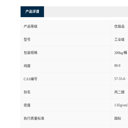
产品详请
产品等级
优级品
型号
工业级
包装规格
200kg/桶
99.9
纯度
57-55-6
CAS编号
别名
丙二醇
1.02g/cm
密度
执行质量标准
国标