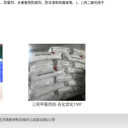
、防霉剂、水果崔熟防腐剂、防冻液和热载体等。1，2-丙二醇也用于
三羟甲基丙烷-吉化宜化TMP
区济南新材料交易中心四层北侧413号