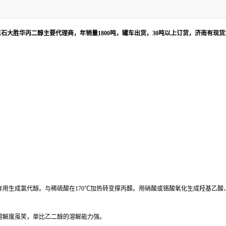
东石大胜华丙二醇主要代理商，年销量1800吨，罐车出货，30吨以上订货，济南有现货
作用生成氯代醇。与稀硫酸在170℃加热转变撑丙醛。用硝酸或铬酸氧化生成羟基乙酸
的溶解度虽笑，单比乙二醇的溶解能力强。