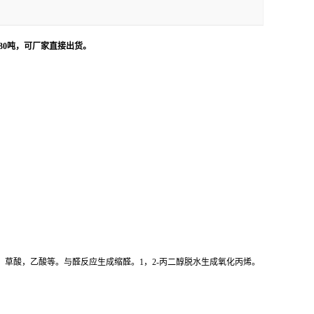
30吨，可厂家直接出货。
、草酸，乙酸等。与醛反应生成缩醛。1，2-丙二醇脱水生成氧化丙烯。