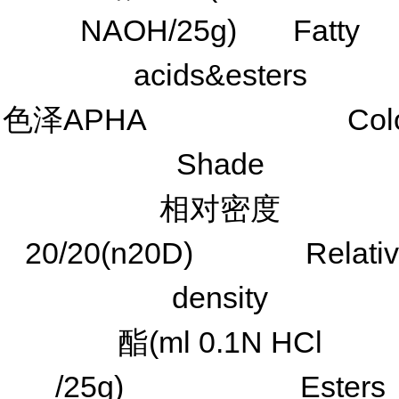
NAOH/25g) Fatty
acids&esters
色泽APHA Colo
Shade
相对密度
20/20(n20D) Relativ
density
酯(ml 0.1N HCl
/25g) Esters