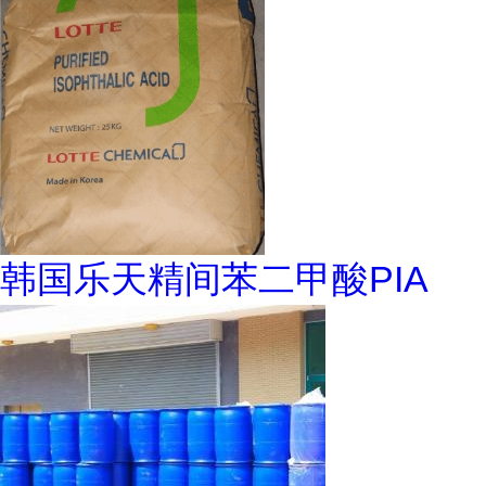
韩国乐天精间苯二甲酸PIA