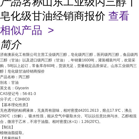
产品名称
山东工业级丙三醇丨
皂化级甘油经销商报价
查看
相似产品 >
简介
济南澳辰化工有限公司主营工业级丙三醇，皂化级丙三醇，医药级丙三醇，食品级丙
三醇（甘油）以及进口级丙三醇（甘油），年销量1600吨，灌装桶装均可，欢迎采
购，5吨以上起订，常备库存60吨，货源充足，货量稳定品质保证。山东工业级丙三
醇丨皂化级甘油经销商报价
产品名称：丙三醇
别名：甘油
英文名：Glycerin
CAS登记号：56-81-3
分子式：C3H8O3
【基本理化性质】
无色透明的粘稠液体，无臭而有甜味，相对密度d4201.2613，熔点17.9℃，沸点
290℃（分解）。吸水性强，能从空气中吸取水分。可以以任意比例与水、乙醇相混
合，微溶于乙米，不溶于油脂。相对密度(水=1)：1.26(20℃)。
【制法】
植物油脂提取。
【质量指标】