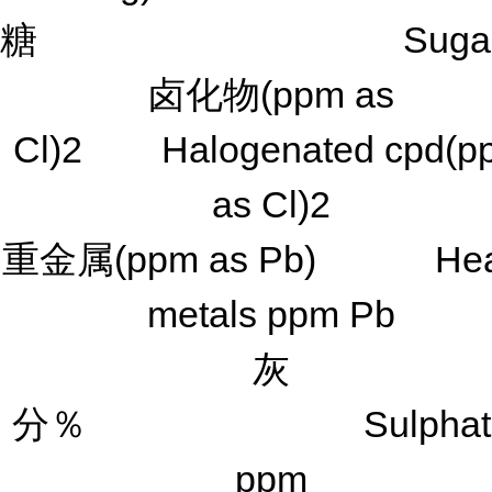
糖 Sugars
卤化物(ppm as
Cl)2 Halogenated cpd(p
as Cl)2
重金属(ppm as Pb) Hea
metals ppm Pb
灰
分％ Sulphate
ppm