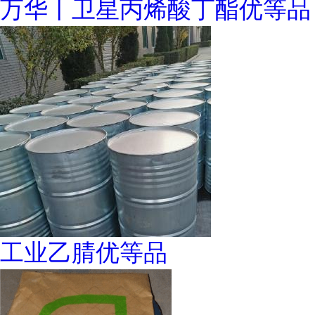
万华丨卫星丙烯酸丁酯优等品
工业乙腈优等品