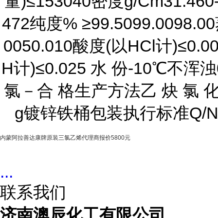
量)≤153040密度g/Cm31.460-1
472纯度% ≥99.5099.0098.
0050.010酸度(以HCl计)≤0.
H计)≤0.025 水 份-10℃不
氯－合 格生产方法乙 炔 氯 化 
g镀锌铁桶包装执行标准Q/NSL
内蒙阿拉善达康牌原装三氯乙烯代理商报价5800元
...
联系我们
济南澳辰化工有限公司