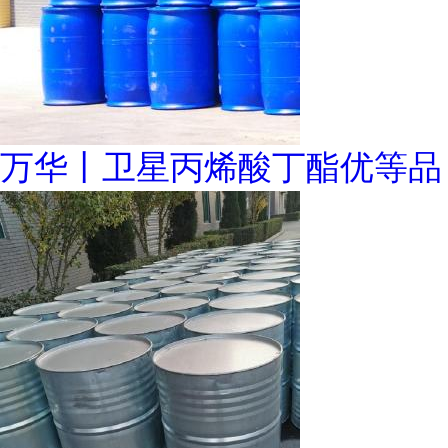
万华丨卫星丙烯酸丁酯优等品