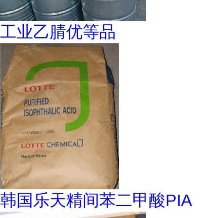
工业乙腈优等品
韩国乐天精间苯二甲酸PIA