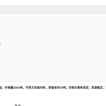
0
，年销量2000吨，中英文包装均有，常备库存30吨，济南长期有现货，货源稳定
指 标