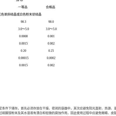
一等品
合格品
无色单斜结晶或白色粉末状结晶
98.3
98.0
3.0～5.0
3.0～5.0
0.0008
0.001
0.0015
0.002
0.20
0.25
0.00015
0.0002
0.0015
0.002
定条件下储存。首先必须存放在干燥、密闭的容器中，其次应避免阳光直射、热源、
过硫酸铵粉末及其水溶液有漂白和轻微的腐蚀作用，因此使用过程中应避免眼睛、皮