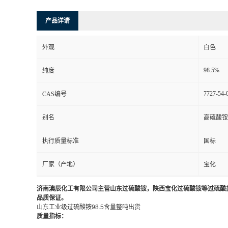
产品详请
外观
白色
98.5%
纯度
7727-54-
CAS编号
别名
高硫酸铵
执行质量标准
国标
厂家（产地）
宝化
济南澳辰化工有限公司主营山东过硫酸铵，陕西宝化过硫酸铵等过硫酸盐
品质保证。
山东工业级过硫酸铵98.5含量整吨出货
质量指标：