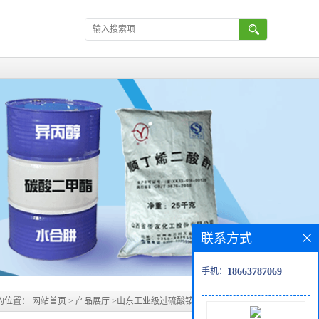
联系方式
手机：
18663787069
的位置：
网站首页
>
产品展厅
>
山东工业级过硫酸铵98.5含量整吨出货