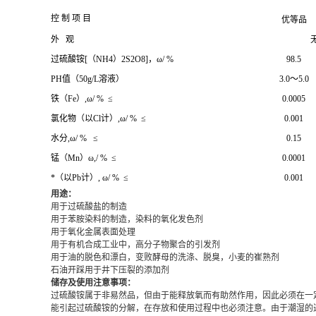
控 制 项 目
优等品
外 观
过硫酸铵[（NH4）2S2O8]，ω/ %
98.5
PH值（50g/L溶液）
3.0～5.0
铁（Fe）,ω/ % ≤
0.0005
氯化物（以Cl计）,ω/ % ≤
0.001
水分,ω/ % ≤
0.15
锰（Mn）ω,/ % ≤
0.0001
*（以Pb计）, ω/ % ≤
0.001
用途：
用于过硫酸盐的制造
用于苯胺染料的制造，染料的氧化发色剂
用于氧化金属表面处理
用于有机合成工业中，高分子物聚合的引发剂
用于油的脱色和漂白，变败酵母的洗涤、脱臭，小麦的崔熟剂
石油开踩用于井下压裂的添加剂
储存及使用注意事项：
过硫酸铵属于非易然品，但由于能释放氧而有助然作用，因此必须在一
能引起过硫酸铵的分解，在存放和使用过程中也必须注意。由于潮湿的