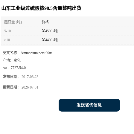
山东工业级过硫酸铵98.5含量整吨出货
起订量 (吨)
价格
5-10
￥
4500 /吨
≥10
￥
4400 /吨
英文名称：
Ammonium persulfate
产地：
宝化
cas：
7727-54-0
发布日期：
2017-06-23
更新日期：
2026-07-31
发送咨询信息