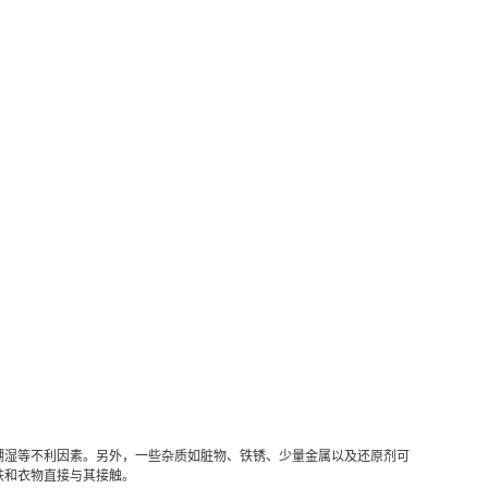
潮湿等不利因素。另外，一些杂质如脏物、铁锈、少量金属以及还原剂可
肤和衣物直接与其接触。