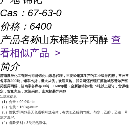
Cas：
67-63-0
价格：
6400
产品名称
山东桶装异丙醇
查
看相似产品 >
简介
济南澳辰化工有限公司是锦化山东总代理，主要经销其生产的工业级异丙醇，常州
常
备库存200吨，罐车出货，量大从优，欢迎采购。我公司还代理江苏盐城苏普尔产医
药级异丙醇，济南常备库存30吨，160kg/桶（全新镀锌铁桶）5吨以上起订，货源稳
定，货量充足，欢迎采购。山东桶装异丙醇
1.基本信息
（1）含量：99.9%min
（2）包装：160kg/drum
（3）性状:异丙醇是无色透明可燃液体，有类似乙醇的气味。与水，乙醇，乙迷，和
氯方混溶。
（4）危险类别：3类易然液体。