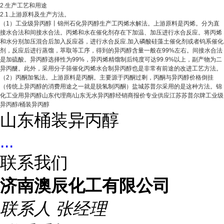
2.生产工艺和用途
2.1.上游原料及生产方法。
（1）工业级异丙醇丨锦州石化异丙醇生产工丙烯水解法。上游原料是丙烯。分为直
接水合法和间接水合法。丙烯和水在催化剂存在下加温、加压进行水合反应。将丙烯
和水分别加压混合后加入反应器，进行水合反应.加入磷酸硅藻土催化剂或者钨系催化
剂，反应后进行蒸馏，萃取等工序，得到的异丙醇含量一般在99%左右。间接水合法
是加硫酸。异丙醇选择性为99%，异丙烯精馏制后纯度可达99.9%以上，副产物为二
异丙醚。此外，采用分子筛催化丙烯水合制异丙醇也是非常有前途的改进工艺方法。
（2）丙酮加氢法。上游原料是丙酮。主要源于丙酮过剩，丙酮与异丙醇价格倒挂
（传统上异丙醇的消费用途之一就是脱氢制丙酮）盐城苏普尔采用的是这种方法。锦
化工业用异丙醇山东代理商/山东无水异丙醇经销商报价专业供应江苏苏普尔牌工业级
异丙醇/桶装异丙醇
山东桶装异丙醇
...
联系我们
济南澳辰化工有限公司
联系人
张经理