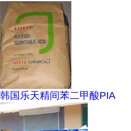
韩国乐天精间苯二甲酸PIA