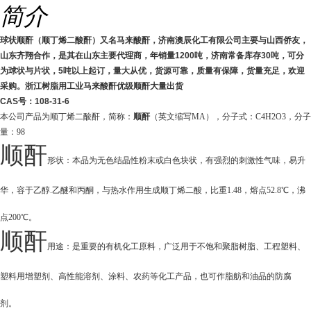
简介
球状顺酐（顺丁烯二酸酐）又名马来酸酐，济南澳辰化工有限公司主要与山西侨友，
山东齐翔合作，是其在山东主要代理商，年销量1200吨，济南常备库存30吨，可分
为球状与片状，
5吨以上起订，量大从优，货源可靠，质量有保障，货量充足，欢迎
采购。浙江树脂用工业马来酸酐优级顺酐大量出货
CAS号：108-31-6
本公司产品为
顺丁烯二酸酐
，简称：
顺酐
（英文缩写MA），分子式：C4H2O3，分子
量：98
顺酐
形状：本品为无色结晶性粉末或白色块状，有强烈的刺激性气味，易升
华，容于乙醇.乙醚和丙酮，与热水作用生成顺丁烯二酸，比重1.48，熔点52.8℃，沸
点200℃。
顺酐
用途：是重要的有机化工原料，广泛用于不饱和聚脂树脂、工程塑料、
塑料用增塑剂、高性能溶剂、涂料、农药等化工产品，也可作脂舫和油品的防腐
剂。