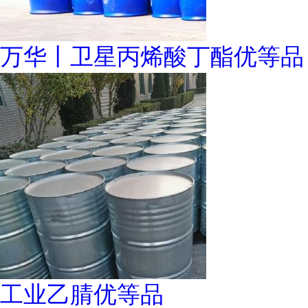
万华丨卫星丙烯酸丁酯优等品
工业乙腈优等品