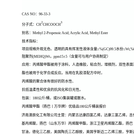
CAS NO：
96-33-3
2
3
分子式：
CH
CHCOOCH
别名：
Methyl 2-Propenoic Acid; Acrylic Acid, Methyl Ester
技术指标：
项目规格外观无色、透明的具有挥发性液体含量≥%(GC)99.5水份≤Wt,%0.0
阻聚剂(MEHQ)Wt，ppm15±5（含量可与用户协商制定）
应用：
丙烯酸甲酯被用于涂料，人造橡胶，粘合剂，增稠剂，双性表面
酯也被用于化学合成反应。当用在乳胶漆配方中时，
丙烯酸的聚合体有很好的防水性、
抗低温柔性和优良的抗风化和日光性。
包装：
180公斤/桶，或ISO集装罐或散水。
丙烯酸甲酯（扬巴丨万华牌）优级品180公斤桶装报价
济南澳辰化工有限公司主营：内蒙古达康四氯乙烯，达康三氯乙烯，吉
基丙烯酸，扬巴（山东万华）丙烯酸甲酯，浙江卫星丙烯酸乙酯，扬巴
甘油，德化三乙胺，美国陶氏三乙醇胺，美国亨斯迈二乙烯三胺，亨斯