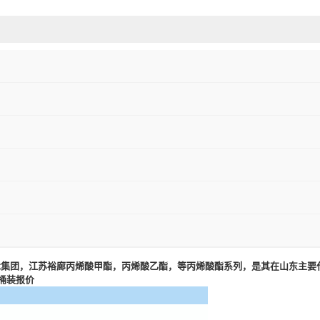
木集团，
江苏裕廊丙烯酸甲酯，丙烯酸乙酯，等丙烯酸酯系列，是其在山东主要代
桶装报价