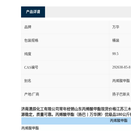
产品详请
品牌
万华
包装规格
桶装
99.5
纯度
292638-85-8
CAS编号
别名
丙烯酸甲酯
产地/厂商
扬子巴斯夫
济南澳辰化工有限公司常年经销山东丙烯酸甲酯现货价格江苏三
源稳定，质量可靠。丙烯酸甲酯（扬巴丨万华牌）优级品180公斤
丙烯酸甲酯
丙烯酸甲酯