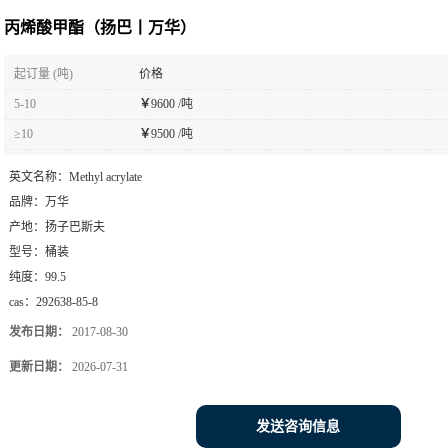
丙烯酸甲酯（扬巴丨万华）
起订量 (吨)
价格
5-10
￥
9600 /吨
≥10
￥
9500 /吨
英文名称：
Methyl acrylate
品牌：
万华
产地：
扬子巴斯夫
型号：
桶装
纯度：
99.5
cas：
292638-85-8
发布日期：
2017-08-30
更新日期：
2026-07-31
发送咨询信息