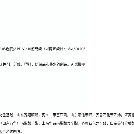
5色度(APHA)≤10游离酸（以丙烯酸计）≤Wt,%0.005
活性剂，纤维，塑料，纺织品和墨水的制造。丙烯酸甲
化壬基酚，山东齐翔顺酐，兖矿二甲基亚砜，山东宏信苯酐，齐鲁石化苯乙烯，江苏
（山东万华）丙烯酸丁酯，上海华谊丙烯酸异辛酯，齐鲁石化异辛醇，山东英轩柠檬酸
迈三乙烯四胺。