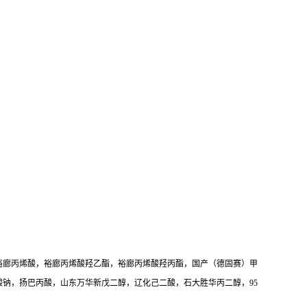
裕廊丙烯酸，裕廊丙烯酸羟乙酯，裕廊丙烯酸羟丙酯，国产（德固赛）甲
钠，扬巴丙酸，山东万华新戊二醇，辽化己二酸，石大胜华丙二醇，95