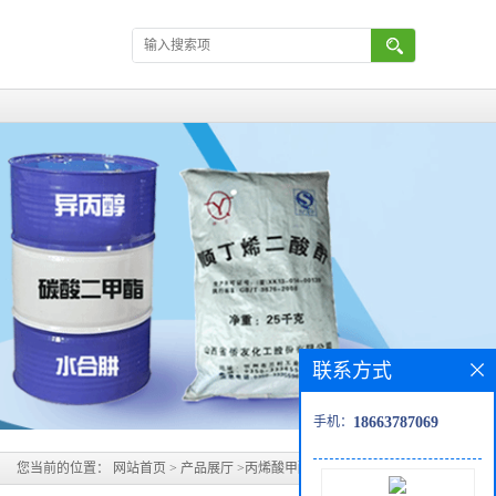
联系方式
手机：
18663787069
您当前的位置：
网站首页
>
产品展厅
>
丙烯酸甲酯（扬巴丨万华）