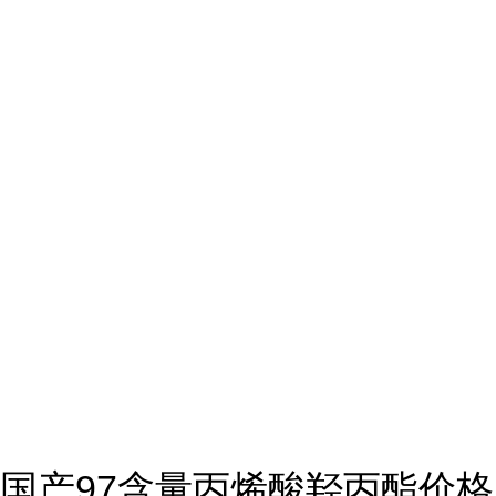
国产97含量丙烯酸羟丙酯价格