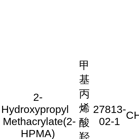
甲
基
丙
2-
烯
Hydroxypropyl
27813-
C
Methacrylate(2-
02-1
酸
HPMA)
羟