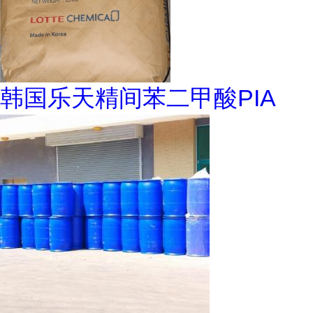
韩国乐天精间苯二甲酸PIA