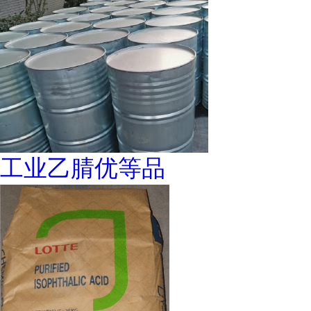
工业乙腈优等品