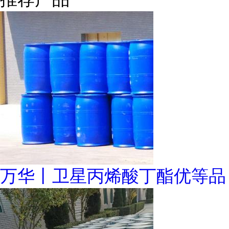
万华丨卫星丙烯酸丁酯优等品