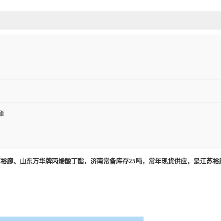
酯
苏裕廊、山东万华牌丙烯酸丁酯
，济南常备库存25吨，常年现货供应，是江苏