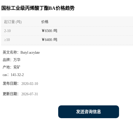
国标工业级丙烯酸丁酯BA价格趋势
起订量 (吨)
价格
2-10
￥
6500 /吨
≥10
￥
6400 /吨
英文名称：
Butyl acrylate
品牌：
万华
产地：
兖矿
cas：
141-32-2
发布日期：
2020-02-10
更新日期：
2026-07-31
发送咨询信息