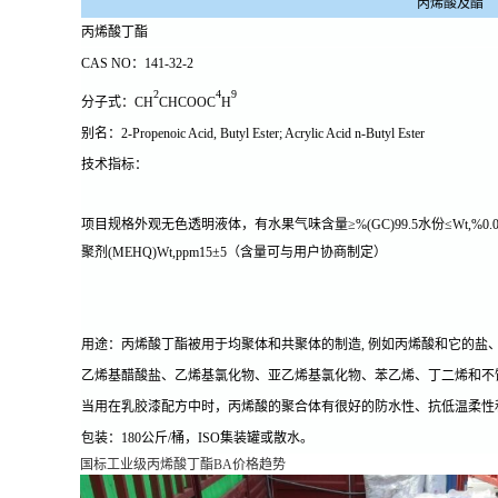
丙烯酸及酯
丙烯酸丁酯
CAS NO：
141-32-2
2
4
9
分子式：
CH
CHCOOC
H
别名：
2-Propenoic Acid, Butyl Ester; Acrylic Acid n-Butyl Ester
技术指标：
项目规格外观无色透明液体，有水果气味含量≥%(GC)99.5水份≤Wt,%0.05
聚剂(MEHQ)Wt,ppm15±5（含量可与用户协商制定）
用途：
丙烯酸丁酯被用于均聚体和共聚体的制造, 例如丙烯酸和它的盐
乙烯基醋酸盐、乙烯基氯化物、亚乙烯基氯化物、苯乙烯、丁二烯和不
当用在乳胶漆配方中时，丙烯酸的聚合体有很好的防水性、抗低温柔性
包装：
180公斤/桶，ISO集装罐或散水。
国标工业级丙烯酸丁酯BA价格趋势