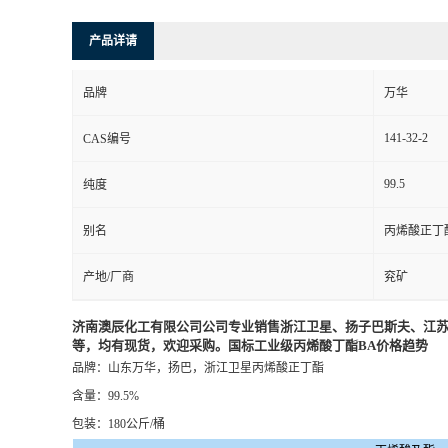
产品详请
品牌
万华
141-32-2
CAS编号
99.5
纯度
别名
丙烯酸正丁
产地/厂商
兖矿
济南澳辰化工有限公司公司
专业销售浙江卫星、扬子巴斯夫、江
等，均有现货，
欢迎采购。国标工业级丙烯酸丁酯BA价格趋势
品牌：山东万华，扬巴，浙江卫星丙烯酸正丁酯
含量：99.5%
包装：180公斤/桶