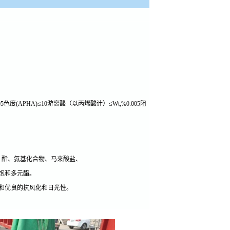
色度(APHA)≤10游离酸（以丙烯酸计）≤Wt,%0.005阻
、酯、氨基化合物、马来酸盐、
饱和多元酯。
和优良的抗风化和日光性。