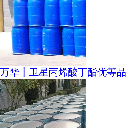
万华丨卫星丙烯酸丁酯优等品