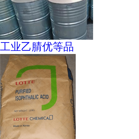
工业乙腈优等品