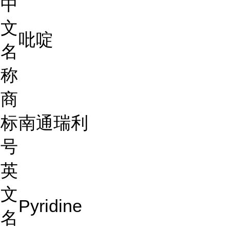
中
文
吡啶
名
称
商
标
南通瑞利
号
英
文
Pyridine
名