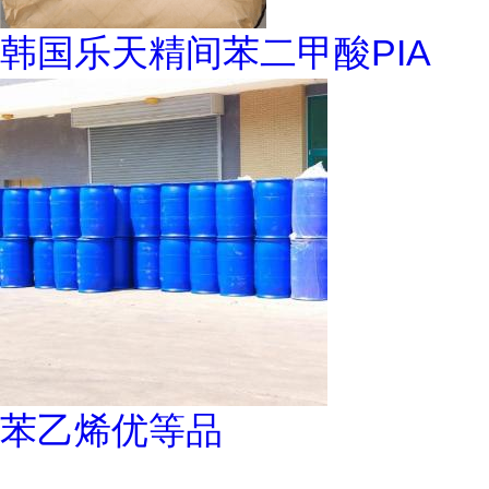
韩国乐天精间苯二甲酸PIA
苯乙烯优等品