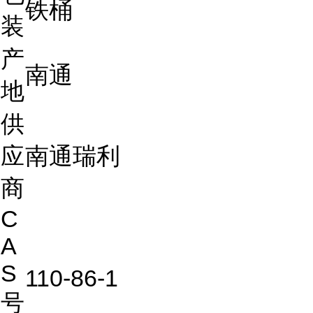
铁桶
装
产
南通
地
供
应
南通瑞利
商
C
A
S
110-86-1
号