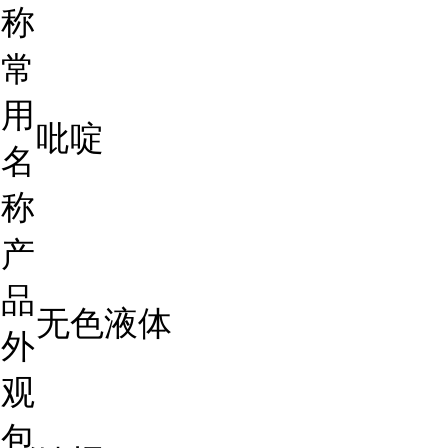
称
常
用
吡啶
名
称
产
品
无色液体
外
观
包