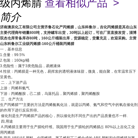
级丙烯腈
查看相似产品 >
简介
济南澳辰化工有限公司主营齐鲁石化产丙烯腈，山东科鲁尔，吉化丙烯腈是其在山东
主要代理商年销量800吨，支持罐车出货，30吨以上起订，可在厂里直接发货，淄博
双杰仓库常备库存80吨，160公斤桶装出库，货源稳定，货量充足，欢迎采购。主营
山东科鲁尔工业级丙烯腈-160公斤桶装丙烯腈
一．基本信息
1.含量：99.5%
2.包装：160kg/桶
3.危险性：属于3类危险品，易燃液体
4.性状：丙烯腈是一种无色，易挥发的透明液体味甜，微臭，能自聚，在常温常压下
呈黄色。
二．上下游产品
上游：丙烯和氨气
下游：丙烯酰胺，己二腈，乌落托品，聚丙烯腈，聚丙烯酰胺
三．生产方法
生产丙烯腈***主要的方法是丙烯氨氧化法，就是以丙烯、氨气和空气中的氧在催化剂
的作用下进行反应所得。
催化剂是生产丙烯腈产品的核心，所以催化剂不同生产出的产品质量也不一样.
四.用途
A.丙烯腈主要用于生产腈纶纤维。我国用于生产腈纶的丙烯腈占 80%以上吉化工业
用丙烯腈