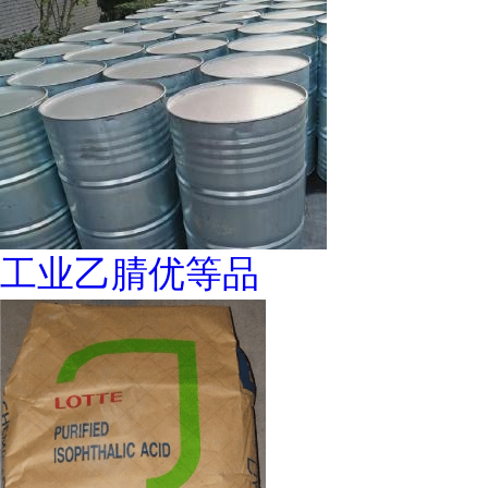
工业乙腈优等品