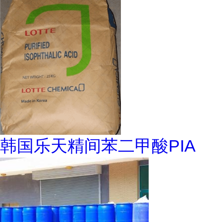
韩国乐天精间苯二甲酸PIA