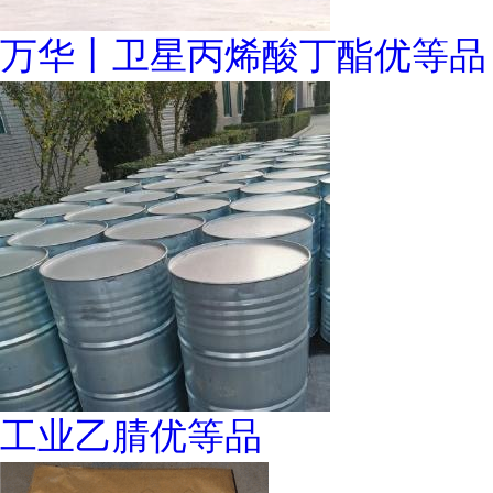
万华丨卫星丙烯酸丁酯优等品
工业乙腈优等品