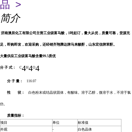
品 >
简介
济南澳辰化工有限公司主营工业级富马酸，1吨起订，量大从优，质量可靠，货源充
足，即购即发，欢迎采购，还经销齐翔腾达牌马来酸酐，山东宏信牌苯酐。
大量供应工业级富马酸含量99.5质优
4
4
4
分 子 式：
C
H
O
分 子 量：
116.07
性 状：
白色粉末或结晶状固体，有酸味。溶于乙醇，微溶于水，不溶于氯
仿。
质量指标：
项目
单位
标准值
外观
-
白色晶体