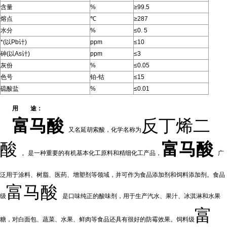
含量
%
≥99.5
熔点
℃
≥287
水分
%
≤0. 5
*(以Pb计)
ppm
≤10
砷(以As计)
ppm
≤3
灰份
%
≤0.05
色号
铂-钴
≤15
硫酸盐
%
≤0.01
用 途：
富马酸
反丁烯二
又名延胡索酸，化学名称为
酸
富马酸
。是一种重要的有机基本化工原料和精细化工产品，
广
泛用于涂料、树脂、医药、增塑剂等领域，并可作为食品添加剂和饲料添加剂。食品
富马酸
级
是口味纯正的酸味剂，用于生产汽水、果汁、冰淇淋和水果
富
糖，对白面包、蔬菜、水果、鲜肉等食品还具有很好的防霉效果。饲料级