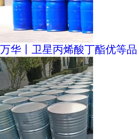
万华丨卫星丙烯酸丁酯优等品