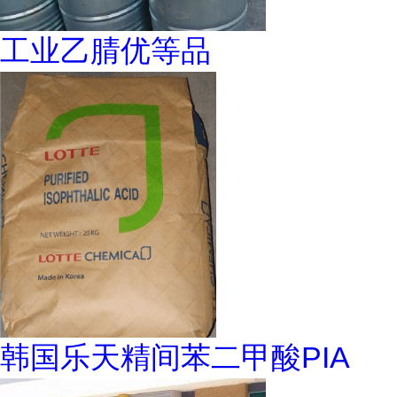
工业乙腈优等品
韩国乐天精间苯二甲酸PIA