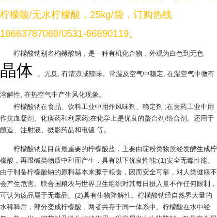
柠檬酸/无水柠檬酸，25kg/袋，订购热线
18663787069/0531-66890119。
柠檬酸钠别名枸橼酸钠，是一种有机化合物，外观为白色到无色
晶体
。无臭, 有清凉咸辣味。常温及空气中稳定, 在湿空气中微有
溶解性, 在热空气中产生风化现象。
柠檬酸钠在食品、饮料工业中用作风味剂、稳定剂 ;在医药工业中用
作抗血凝剂、化痰药和利尿药;在化学上是优良的螯合剂/络合剂。还用于
酿造、注射液、摄影药品和电镀 等。
柠檬酸钠是目前最重要的柠檬酸盐，主要由淀粉类物质经发酵生成柠
檬酸，再跟碱类物质中和而产生，具有以下优良性能:(1)安全无毒性能。
由于制备柠檬酸钠的原料基本来源于粮食，因而安全可靠，对人类健康不
会产生危害。联合国粮农与世界卫生组织对其每日摄入量不作任何限制，
可认为该品属于无毒品。(2)具有生物降解性。柠檬酸钠经自然界大量的
水稀释后，部分变成柠檬酸，两者共存于同一体系中。柠檬酸在水中经