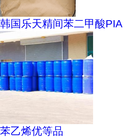
韩国乐天精间苯二甲酸PIA
苯乙烯优等品