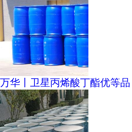
万华丨卫星丙烯酸丁酯优等品