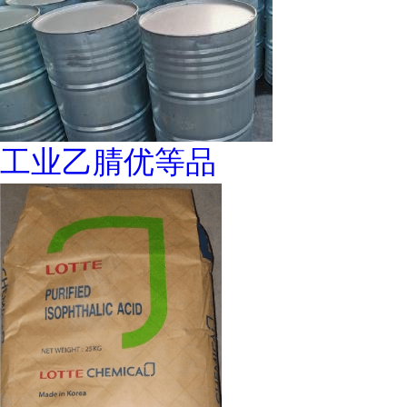
工业乙腈优等品