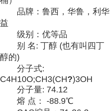
桶）
品牌：鲁西，华鲁，利华
益
级别：优等品
别 名: 丁醇 (也有叫四丁
醇的)
分子式:
C4H10O;CH3(CH
?
)3OH
分子量: 74.12
熔 点： -88.9℃