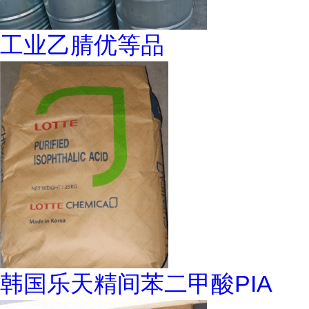
工业乙腈优等品
韩国乐天精间苯二甲酸PIA