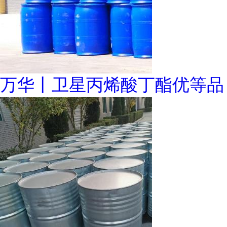
万华丨卫星丙烯酸丁酯优等品