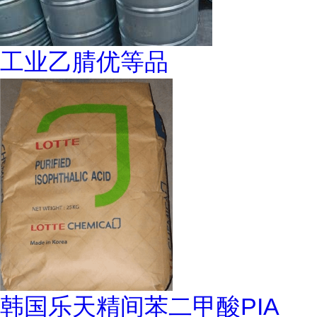
工业乙腈优等品
韩国乐天精间苯二甲酸PIA