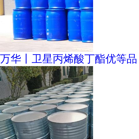
万华丨卫星丙烯酸丁酯优等品