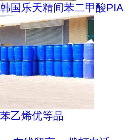
韩国乐天精间苯二甲酸PIA
苯乙烯优等品