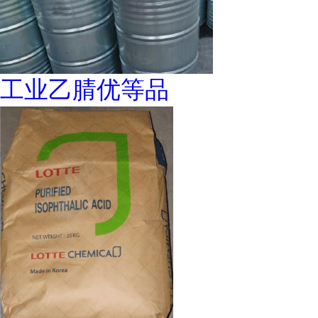
工业乙腈优等品