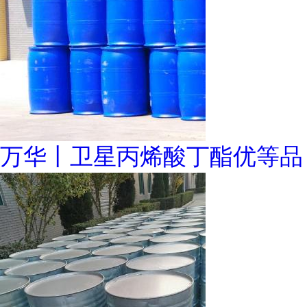
万华丨卫星丙烯酸丁酯优等品