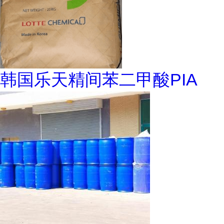
韩国乐天精间苯二甲酸PIA