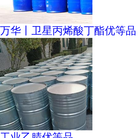
万华丨卫星丙烯酸丁酯优等品
工业乙腈优等品