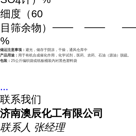
4
细度（60
——
——
—
目筛余物）
%
储运注意事项：
避光，储存于阴凉，干燥，通风仓库中
产品用途：
用于有机合成催化作用，化学试剂，医药、农药、石油（源油）脱硫。
包装：
25公斤编织袋或纸板桶装内衬黑色塑料袋
...
联系我们
济南澳辰化工有限公司
联系人
张经理