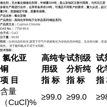
催化剂，无水氯化铜催化剂等，年销量300吨，是山东地区主要代理商，与河北江苏
多家生产商进行合作，仓库常备库存10吨，可满足不同客户的要求，量大从优，起订
量1吨，货源稳定可靠，质量有保障。
产品名称：
氯化亚铜
产品类别：高纯化学和电子化学品系列/铜盐系列;
产品英文名：
Cuprous Chloride
CAS No.：
7758-89-6
分子式：
CuCl
分子量：
98.99
性状：
白色结晶性粉末,露置于空气中易被氧化为绿色的高价铜盐，见光则分解，变成
褐色。 溶于酸和氨水不溶于水和醇。
技术指标：
氯化亚
高纯专
试剂级
试
铜
用级
分析纯
化
项 目
指 标
指 标
指
含量
≥99.0
≥99.0
≥9
（CuCl)%