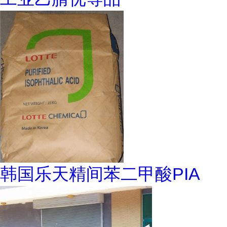
韩国乐天精间苯二甲酸PIA