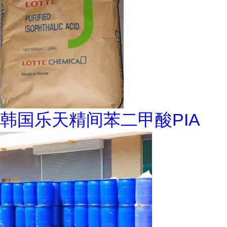
韩国乐天精间苯二甲酸PIA