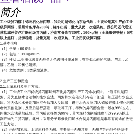
简介
工业级异丙醇丨锦州石化异丙醇，我公司是锦化山东总代理，主要经销其生产的工业
级异丙醇，常州
常备库存200吨，罐车出货，量大从优，欢迎采购。我公司还代理江
苏盐城苏普尔产医药级异丙醇，济南常备库存30吨，160kg/桶（全新镀锌铁桶）5吨
以上起订，货源稳定，货量充足，欢迎采购。工业用优级异丙醇
1.基本信息
（1）含量：99.9%min
（2）包装：160kg/drum
（3）性状:工业用优级异丙醇是无色透明可燃液体，有类似乙醇的气味。与水，乙
醇，乙醚，和氯仿混溶。
（4）危险类别：3类易燃液体。
2.生产工艺和用途
2.1.上游原料及生产方法。
（1）工业级工业用优级异丙醇锦州石化异丙醇生产工丙烯水解法。上游原料是丙
烯。分为直接水合法和间接水合法。丙烯和水在催化剂存在下加温、加压进行水合反
应。将丙烯和水分别加压混合后加入反应器，进行水合反应.加入磷酸硅藻土催化剂或
者钨系催化剂，反应后进行蒸馏，萃取等工序，得到的异丙醇含量一般在99%左右。
间接水合法是加硫酸。异丙醇选择性为99%，异丙烯精馏制后纯度可达99.9%以上，
副产物为二异丙醚。此外，采用分子筛催化丙烯水合制异丙醇也是非常有前途的改进
工艺方法。
（2）丙酮加氢法。上游原料是丙酮。主要源于丙酮过剩，丙酮与异丙醇价格倒挂