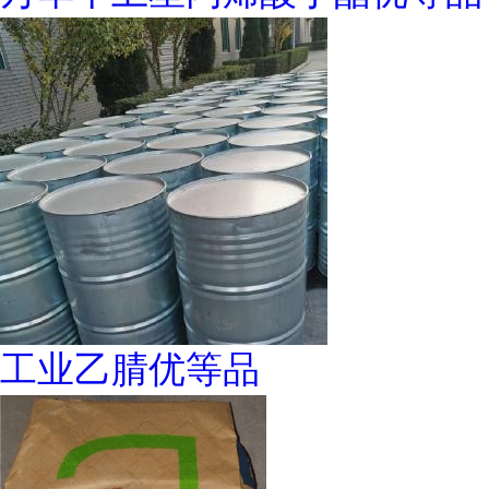
工业乙腈优等品